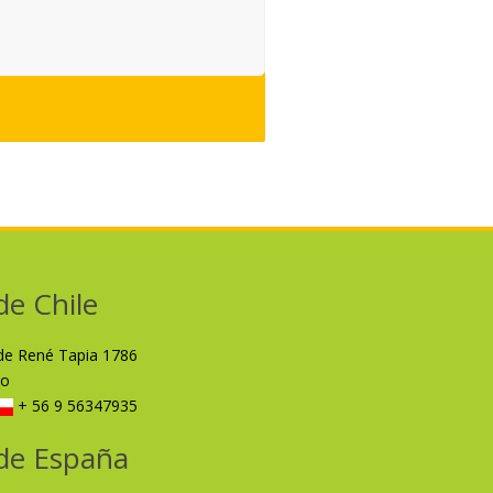
de Chile
lde René Tapia 1786
ro
+ 56 9 56347935
de España