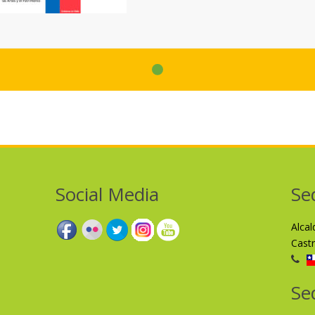
Social Media
Se
Alca
Cast
Se