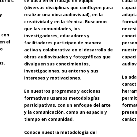
torios.
se basa en el trabajo en equipo
cada t
(diversas disciplinas que confluyen para
capaci
y
realizar una obra audiovisual), en la
adapt
creatividad y en la técnica. Buscamos
format
que las comunidades, los
necesi
 con
investigadores, educadores y
conoci
en el
facilitadores participen de manera
person
mo
activa y colaborativa en el desarrollo de
nuestr
obras audiovisuales y fotográficas que
capaci
as.
divulguen sus conocimientos,
audiov
investigaciones, su entorno y sus
La ada
intereses y motivaciones.
caract
En nuestros programas y acciones
herram
formativas usamos metodologías
permi
participativas, con un enfoque del arte
format
y la comunicación, como un espacio y
presen
tiempo en comunidad.
caráct
Conoce nuestra metodología del