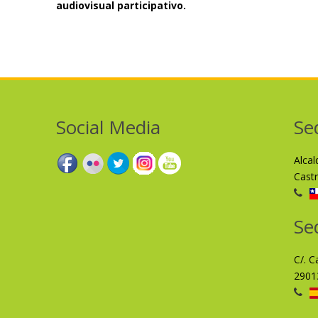
audiovisual participativo.
Social Media
Se
Alca
Cast
Se
C/. C
2901