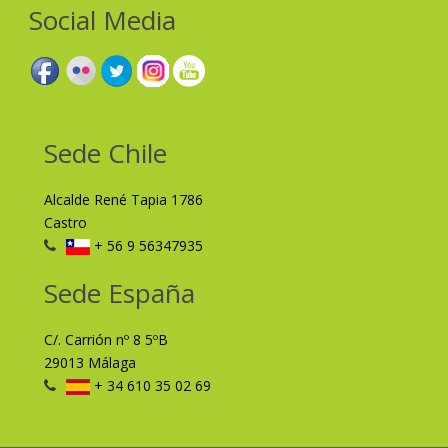
Social Media
Sede Chile
Alcalde René Tapia 1786
Castro
+ 56 9 56347935
Sede España
C/. Carrión nº 8 5ºB
29013 Málaga
+ 34 610 35 02 69