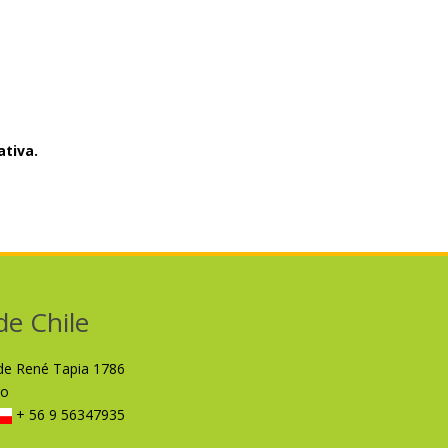
tiva.
de Chile
lde René Tapia 1786
ro
+ 56 9 56347935