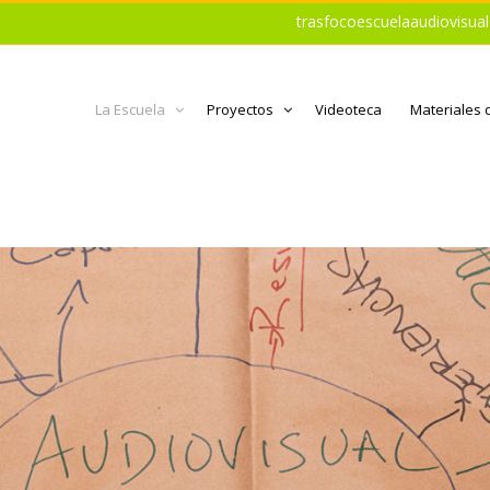
trasfocoescuelaaudiovisu
La Escuela
Proyectos
Videoteca
Materiales 