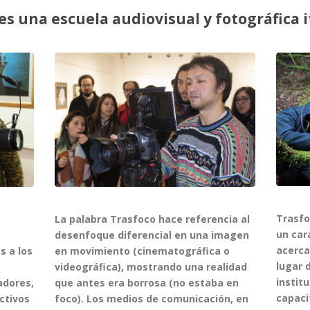
es una escuela audiovisual y fotográfica 
Trasfo
La palabra Trasfoco hace referencia al
un cará
desenfoque diferencial en una imagen
acerca
en movimiento (cinematográfica o
s a los
lugar 
videográfica), mostrando una realidad
instit
que antes era borrosa (no estaba en
adores,
capaci
foco). Los medios de comunicación, en
ectivos