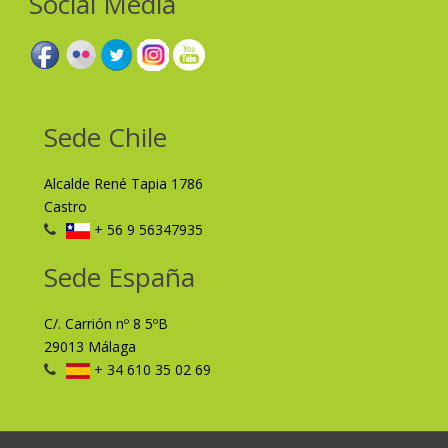
Social Media
Sede Chile
Alcalde René Tapia 1786
Castro
+ 56 9 56347935
Sede España
C/. Carrión nº 8 5ºB
29013 Málaga
+ 34 610 35 02 69