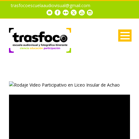
trasfocoescuelaaudiovisual@gmail.com