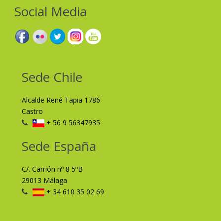
Social Media
Sede Chile
Alcalde René Tapia 1786
Castro
+ 56 9 56347935
Sede España
C/. Carrión nº 8 5ºB
29013 Málaga
+ 34 610 35 02 69