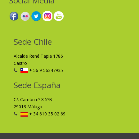
Social Media
Sede Chile
Alcalde René Tapia 1786
Castro
+ 56 9 56347935
Sede España
C/. Carrión nº 8 5ºB
29013 Málaga
+ 34 610 35 02 69