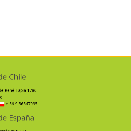
de Chile
lde René Tapia 1786
ro
+ 56 9 56347935
de España