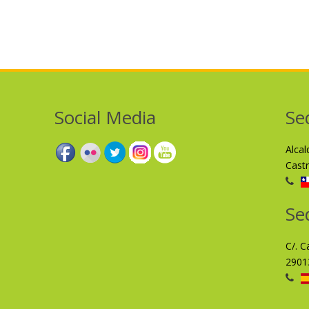
Social Media
Se
Alca
Cast
Se
C/. C
2901