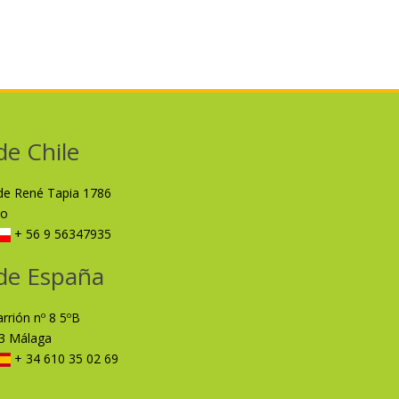
de Chile
lde René Tapia 1786
ro
+ 56 9 56347935
de España
arrión nº 8 5ºB
3 Málaga
+ 34 610 35 02 69