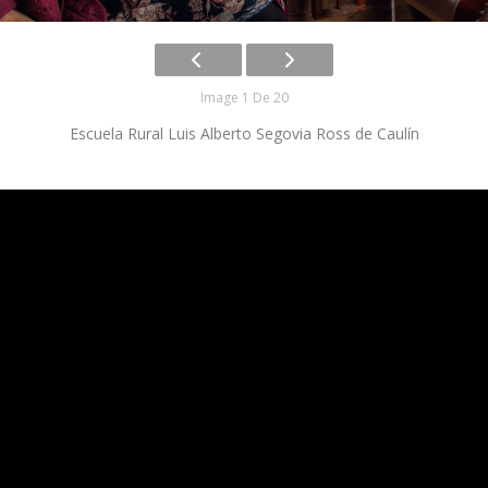
Image 1 De 20
Escuela Rural Luis Alberto Segovia Ross de Caulín