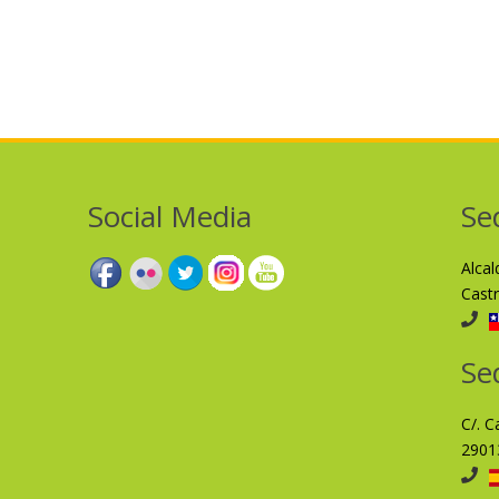
Social Media
Se
Alca
Cast
Se
C/. C
2901