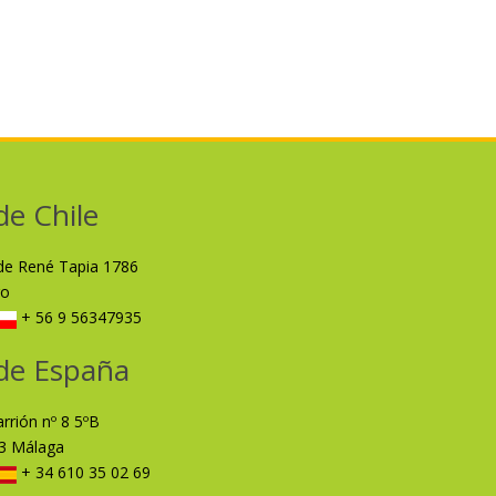
de Chile
lde René Tapia 1786
ro
+ 56 9 56347935
de España
arrión nº 8 5ºB
3 Málaga
+ 34 610 35 02 69