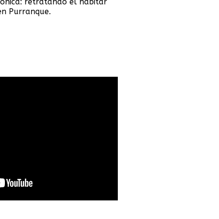
tónica: retratando el habitar
 en Purranque.