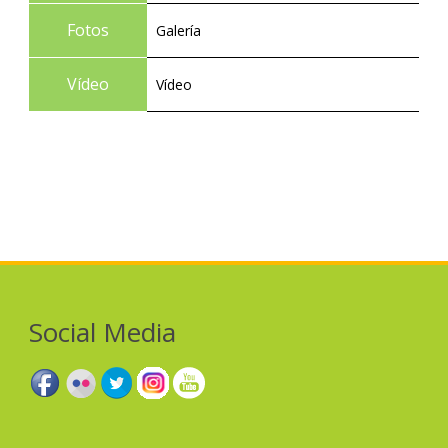
Fotos
Galería
Vídeo
Vídeo
SasA
asAS
ASas
Social Media