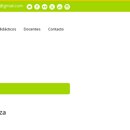
al@gmail.com
didácticos
Docentes
Contacto
eza