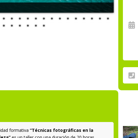
vidad formativa
“Técnicas fotográficas en la
leza”
es un taller con una duración de 20 horas