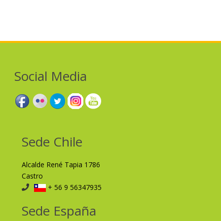
Social Media
Sede Chile
Alcalde René Tapia 1786
Castro
+ 56 9 56347935
Sede España