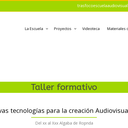
trasfocoescuelaaudiovisu
La Escuela
Proyectos
Videoteca
Materiales 
Taller formativo
vas tecnologías para la creación Audiovisua
Del xx al Xxx Algaba de Ropnda