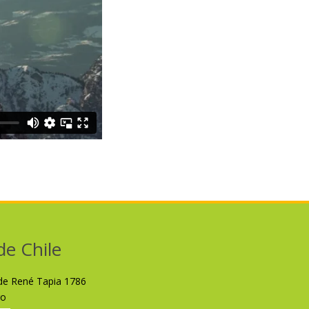
de Chile
lde René Tapia 1786
ro