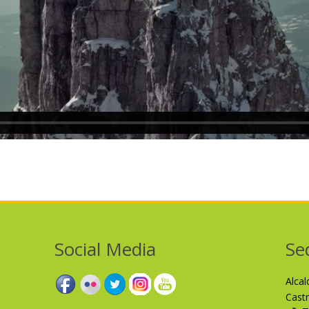
Social Media
Se
Alca
Cast