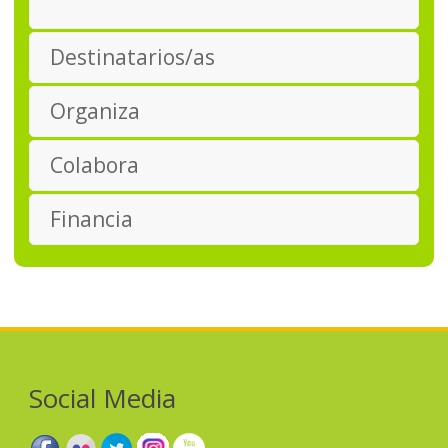
Destinatarios/as
Organiza
Colabora
Financia
Social Media