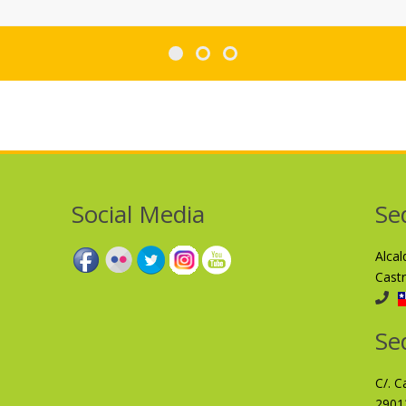
Social Media
Se
Alca
Cast
Se
C/. C
2901