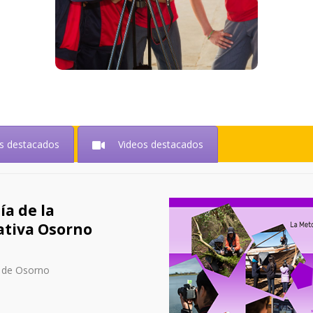
s destacados
Videos destacados
ía de la
ativa Osorno
o de Osorno