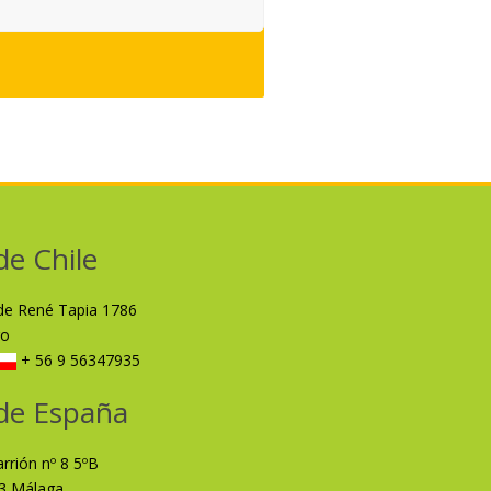
de Chile
lde René Tapia 1786
ro
+ 56 9 56347935
de España
arrión nº 8 5ºB
3 Málaga