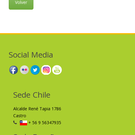
Volver
Social Media
Sede Chile
Alcalde René Tapia 1786
Castro
+ 56 9 56347935