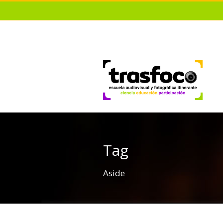
Tag
Aside