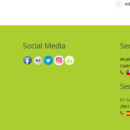
Vi
Social Media
Se
Alca
Cast
Se
C/. C
2901