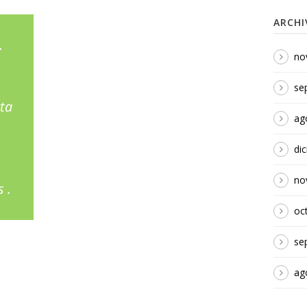
ARCHI
.
no
se
rta
ag
di
no
 .
oc
se
ag