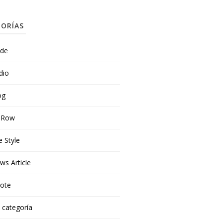
ORÍAS
ide
dio
og
t Row
e Style
ws Article
ote
n categoría