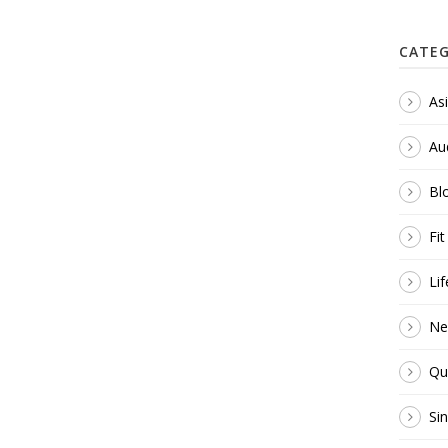
CATEG
As
Au
Bl
Fi
Lif
Ne
Qu
Si