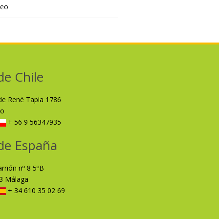
deo
de Chile
lde René Tapia 1786
ro
+ 56 9 56347935
de España
arrión nº 8 5ºB
3 Málaga
+ 34 610 35 02 69