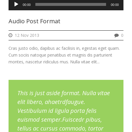
Reproductor
00:00
00:00
de
audio
Audio Post Format
12 Nov 2013
0
Cras justo odio, dapibus ac facilisis in, egestas eget quam.
Cum sociis natoque penatibus et magnis dis parturient
montes, nascetur ridiculus mus. Nulla vitae elit...
This is just aside format. Nulla vitae
elit libero, ahaetrdfaugue.
Vestibulum id ligula porta felis
euismod semper.Fuiscedr pibus,
tellus ac cursus commodo, tortor