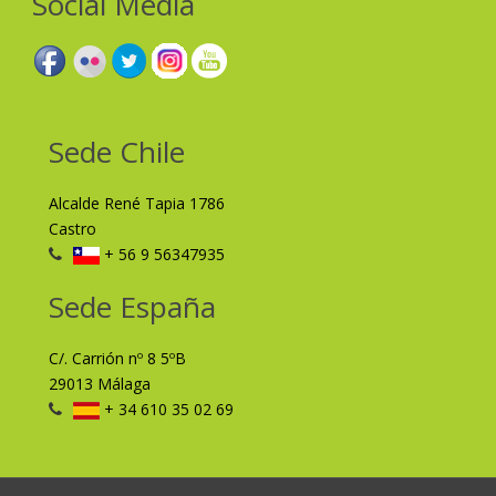
Social Media
Sede Chile
Alcalde René Tapia 1786
Castro
+ 56 9 56347935
Sede España
C/. Carrión nº 8 5ºB
29013 Málaga
+ 34 610 35 02 69