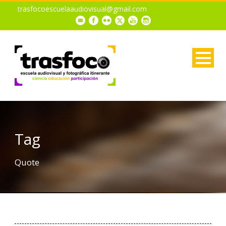
trasfocoescuelaaudiovisual@gmail.com
Tag
Quote