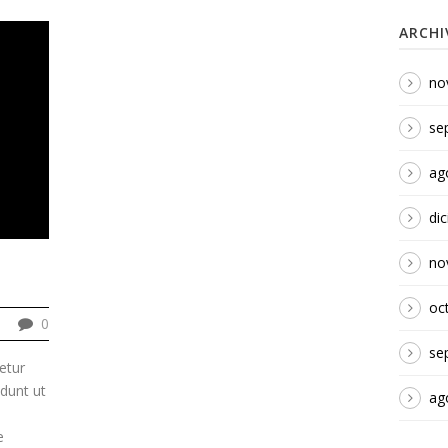
ARCHI
no
se
ag
di
no
oc
0
se
etur
idunt ut
ag
e