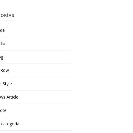
ORÍAS
ide
dio
og
t Row
e Style
ws Article
ote
n categoría