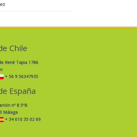
deo
de Chile
lde René Tapia 1786
ro
+ 56 9 56347935
de España
arrión nº 8 5ºB
3 Málaga
+ 34 610 35 02 69