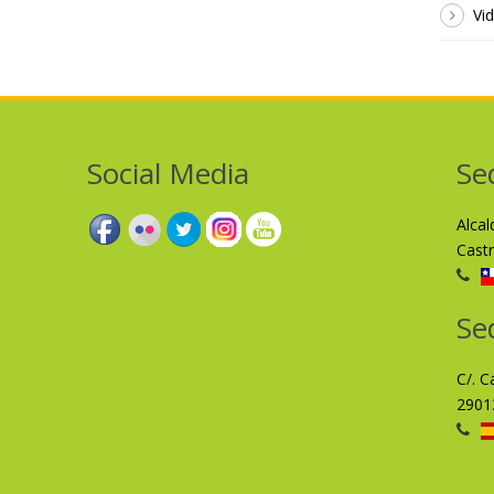
Vi
Social Media
Se
Alca
Cast
Se
C/. C
2901