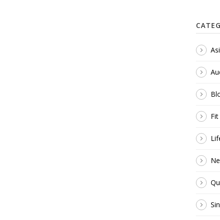
CATEG
As
Au
Bl
Fi
Lif
Ne
Qu
Si