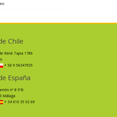
deo
de Chile
lde René Tapia 1786
ro
+ 56 9 56347935
de España
arrión nº 8 5ºB
3 Málaga
+ 34 610 35 02 69