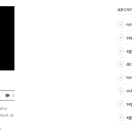
ARCHI
no
se
ag
di
no
oc
0
se
etur
idunt ut
ag
e