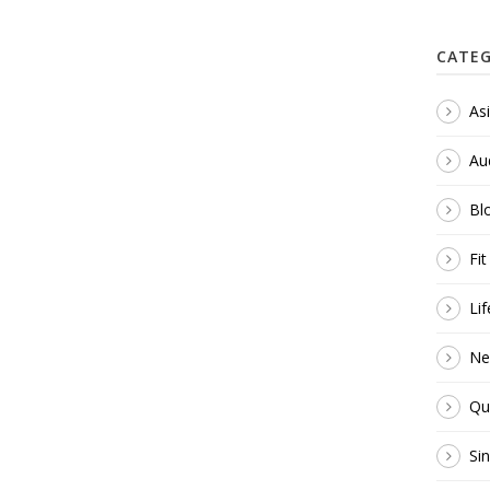
CATEG
As
Au
Bl
Fi
Lif
Ne
Qu
Si