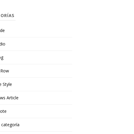
ORÍAS
ide
dio
og
t Row
e Style
ws Article
ote
n categoría