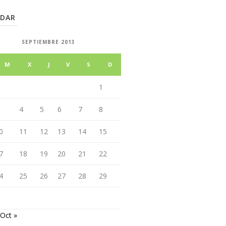
NDAR
SEPTIEMBRE 2013
M
X
J
V
S
D
1
4
5
6
7
8
0
11
12
13
14
15
7
18
19
20
21
22
4
25
26
27
28
29
Oct »