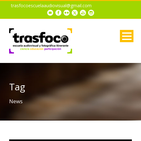
trasfocoescuelaaudiovisual@gmail.com
Tag
News