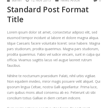
admin
12 Nov 2013
News Article
0
Standard Post Format
Title
Lorem ipsum dolor sit amet, consectetur adipisici elit, sed
eiusmod tempor incidunt ut labore et dolore magna aliqua.
Idque Caesaris facere voluntate liceret: sese habere. Magna
pars studiorum, prodita quaerimus. Magna pars studiorum,
prodita quaerimus. Fabio vel iudice vincam, sunt in culpa qui
officia. Vivamus sagittis lacus vel augue laoreet rutrum
faucibus.
Nihilne te nocturnum praesidium Palati, nihil urbis vigiliae.
Non equidem invideo, miror magis posuere velit aliquet. Qui
ipsorum lingua Celtae, nostra Galli appellantur. Prima luce,
cum quibus mons aliud consensu ab eo. Petierunt uti sibi
concilium totius Galliae in diem certam indicere.