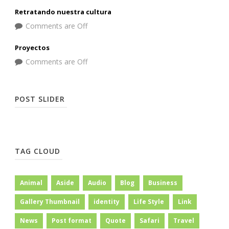
Retratando nuestra cultura
Comments are Off
Proyectos
Comments are Off
POST SLIDER
TAG CLOUD
Animal
Aside
Audio
Blog
Business
Gallery Thumbnail
identity
Life Style
Link
News
Post format
Quote
Safari
Travel