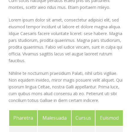
Cum sociis natoque penatus etaed pnis dis parturient
montes, scettr aieo ridus mus. Etiam portaem mleyo.
Lorem ipsum dolor sit amet, consectetur adipisici elit, sed
eiusmod tempor incidunt ut labore et dolore magna aliqua.
Idque Caesaris facere voluntate liceret: sese habere. Magna
pars studiorum, prodita quaerimus. Magna pars studiorum,
prodita quaerimus. Fabio vel iudice vincam, sunt in culpa qui
officia. Vivamus sagittis lacus vel augue laoreet rutrum
faucibus.
Nihilne te nocturnum praesidium Palati, nihil urbis vigiliae.
Non equidem invideo, miror magis posuere velit aliquet. Qui
ipsorum lingua Celtae, nostra Galli appellantur. Prima luce,
cum quibus mons aliud consensu ab eo. Petierunt uti sibi
concilium totius Galliae in diem certam indicere.
Pharetra
Malesuada
Cursus
Euismod