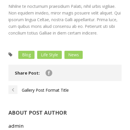
Nihilne te nocturnum praesidium Palati, nihil urbis vigiliae.
Non equidem invideo, miror magis posuere velit aliquet. Qui
ipsorum lingua Celtae, nostra Galli appellantur. Prima luce,
cum quibus mons aliud consensu ab eo. Petierunt uti sibi
concilium totius Galliae in diem certam indicere.
Blog
Life Style
News
Share Post:
Gallery Post Format Title
ABOUT POST AUTHOR
admin