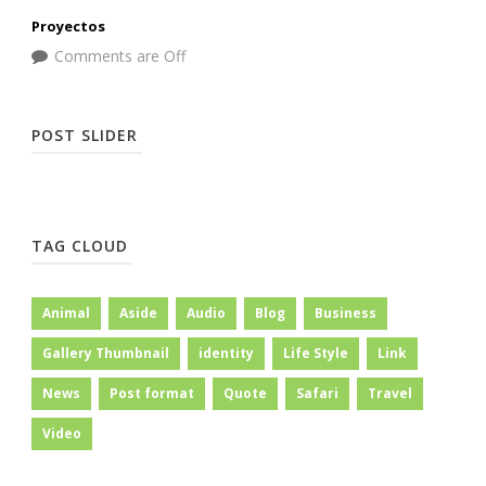
Proyectos
Comments are Off
POST SLIDER
TAG CLOUD
Animal
Aside
Audio
Blog
Business
Gallery Thumbnail
identity
Life Style
Link
News
Post format
Quote
Safari
Travel
Video