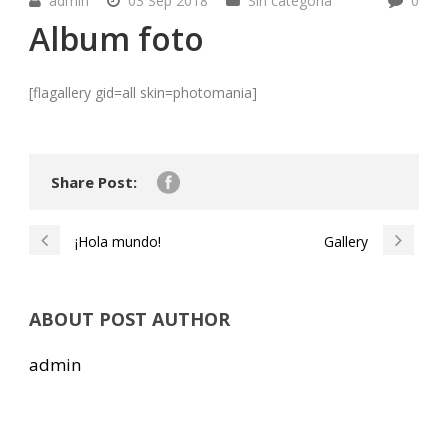
admin
03 Sep 2018
Sin categoría
0
Album foto
[flagallery gid=all skin=photomania]
Share Post:
¡Hola mundo!
Gallery
ABOUT POST AUTHOR
admin